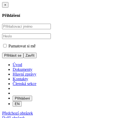
×
Přihlášení
Pamatovat si mě
Zavřít
Úvod
Dokumenty
Hlavní zprávy
Kontakty
Členská sekce
Přihlášení
EN
Předchozí obrázek
Další obrázek