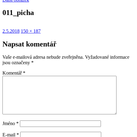
011_picha
Publikováno:
Původní
2.5.2018
150 × 187
velikost:
Napsat komentář
Vaše e-mailová adresa nebude zveřejněna.
Vyžadované informace
jsou označeny
*
Komentář
*
Jméno
*
E-mail
*