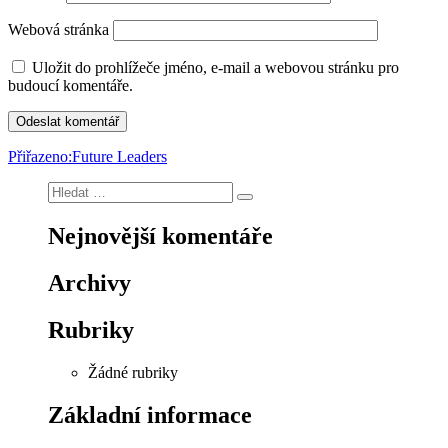
Webová stránka
Uložit do prohlížeče jméno, e-mail a webovou stránku pro
budoucí komentáře.
Navigace
Přiřazeno:
Future Leaders
pro
Hledat:
Hledání
příspěvek
Nejnovější komentáře
Archivy
Rubriky
Žádné rubriky
Základní informace