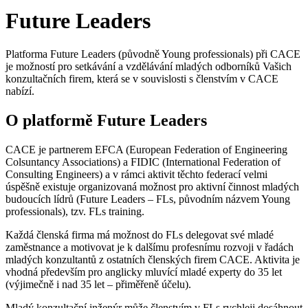
Future Leaders
Platforma Future Leaders (původně Young professionals) při CACE
je možností pro setkávání a vzdělávání mladých odborníků Vašich
konzultačních firem, která se v souvislosti s členstvím v CACE
nabízí.
O platformě Future Leaders
CACE je partnerem EFCA (European Federation of Engineering
Colsuntancy Associations) a FIDIC (International Federation of
Consulting Engineers) a v rámci aktivit těchto federací velmi
úspěšně existuje organizovaná možnost pro aktivní činnost mladých
budoucích lídrů (Future Leaders – FLs, původním názvem Young
professionals), tzv. FLs training.
Každá členská firma má možnost do FLs delegovat své mladé
zaměstnance a motivovat je k dalšímu profesnímu rozvoji v řadách
mladých konzultantů z ostatních členských firem CACE. Aktivita je
vhodná především pro anglicky mluvící mladé experty do 35 let
(výjimečně i nad 35 let – přiměřeně účelu).
Mladý konzultační inženýr může členstvím v FLs rychleji dosáhnout