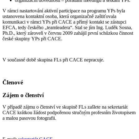
organizační dovednosti – pořádání meetingů a setkání YPs.
V rámci nastartování aktivní participace na programu YPs byla
ustanovena kontaktní osoba, která organizačně zaštiťovala
komunikaci v rámci YPs při CACE a přímý kontakt se zástupci
EFCA, tedy českého „teamleadera“. Stal se jím Ing. Luděk Sosna,
Ph.D., který zároveň v červnu 2009 zahájil první schůzkou činnost
české skupiny YPs při CACE.
V současné době skupina FLs při CACE nepracuje.
Členové
Zájem o členství
V případě zájmu o členství ve skupině FLs zašlete na sekretariát
CACE krátkou žádost podpořenou stručným profesním životopisem
a malou pasovou fotografii.