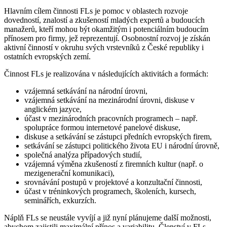
Hlavním cílem činnosti FLs je pomoc v oblastech rozvoje
dovedností, znalostí a zkušeností mladých expertů a budoucích
manažerů, kteří mohou být okamžitým i potenciálním budoucím
přínosem pro firmy, jež reprezentují. Osobnostní rozvoj je získán
aktivní činností v okruhu svých vrstevníků z České republiky i
ostatních evropských zemí.
Činnost FLs je realizována v následujících aktivitách a formách:
vzájemná setkávání na národní úrovni,
vzájemná setkávání na mezinárodní úrovni, diskuse v
anglickém jazyce,
účast v mezinárodních pracovních programech – např.
spolupráce formou internetové panelové diskuse,
diskuse a setkávání se zástupci předních evropských firem,
setkávání se zástupci politického života EU i národní úrovně,
společná analýza případových studií,
vzájemná výměna zkušeností z firemních kultur (např. o
mezigenerační komunikaci),
srovnávání postupů v projektové a konzultační činnosti,
účast v tréninkových programech, školeních, kursech,
seminářích, exkurzích.
Náplň FLs se neustále vyvíjí a již nyní plánujeme další možnosti,
abychom zajistili maximální přínos a variabilitu. Členství v FLs