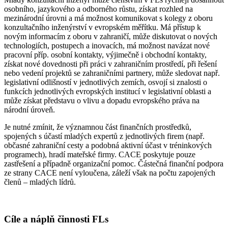
osobního, jazykového a odborného růstu, získat rozhled na
mezinárodní úrovni a má možnost komunikovat s kolegy z oboru
konzultačního inženýrství v evropském měřítku. Má přístup k
novým informacím z oboru v zahraničí, může diskutovat o nových
technologiích, postupech a inovacích, má možnost navázat nové
pracovní příp. osobní kontakty, výjimečně i obchodní kontakty,
získat nové dovednosti při práci v zahraničním prostředí, při řešení
nebo vedení projektů se zahraničními partnery, může sledovat např.
legislativní odlišností v jednotlivých zemích, osvojí si znalosti o
funkcích jednotlivých evropských institucí v legislativní oblasti a
může získat představu o vlivu a dopadu evropského práva na
národní úroveň.
Je nutné zmínit, že významnou část finančních prostředků,
spojených s účastí mladých expertů z jednotlivých firem (např.
občasné zahraniční cesty a podobná aktivní účast v tréninkových
programech), hradí mateřské firmy. CACE poskytuje pouze
zastřešení a případně organizační pomoc. Částečná finanční podpora
ze strany CACE není vyloučena, záleží však na počtu zapojených
členů – mladých lídrů.
Cíle a náplň činnosti FLs