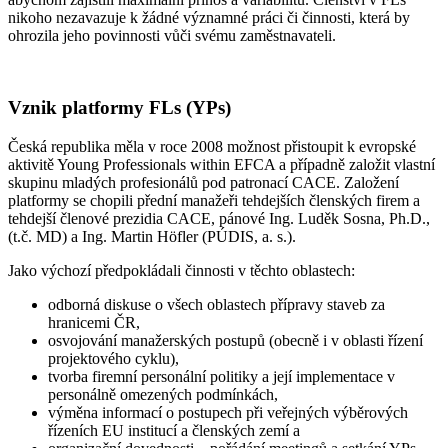
nikoho nezavazuje k žádné významné práci či činnosti, která by
ohrozila jeho povinnosti vůči svému zaměstnavateli.
Vznik platformy FLs (YPs)
Česká republika měla v roce 2008 možnost přistoupit k evropské
aktivitě Young Professionals within EFCA a případně založit vlastní
skupinu mladých profesionálů pod patronací CACE. Založení
platformy se chopili přední manažeři tehdejších členských firem a
tehdejší členové prezidia CACE, pánové Ing. Luděk Sosna, Ph.D.,
(t.č. MD) a Ing. Martin Höfler (PÚDIS, a. s.).
Jako výchozí předpokládali činnosti v těchto oblastech:
odborná diskuse o všech oblastech přípravy staveb za
hranicemi ČR,
osvojování manažerských postupů (obecně i v oblasti řízení
projektového cyklu),
tvorba firemní personální politiky a její implementace v
personálně omezených podmínkách,
výměna informací o postupech při veřejných výběrových
řízeních EU institucí a členských zemí a