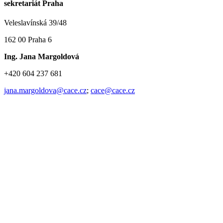
sekretariát Praha
Veleslavínská 39/48
162 00 Praha 6
Ing. Jana Margoldová
+420 604 237 681
jana.margoldova@cace.cz
;
cace@cace.cz