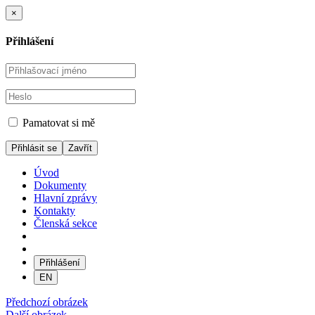
×
Přihlášení
Pamatovat si mě
Zavřít
Úvod
Dokumenty
Hlavní zprávy
Kontakty
Členská sekce
Přihlášení
EN
Předchozí obrázek
Další obrázek