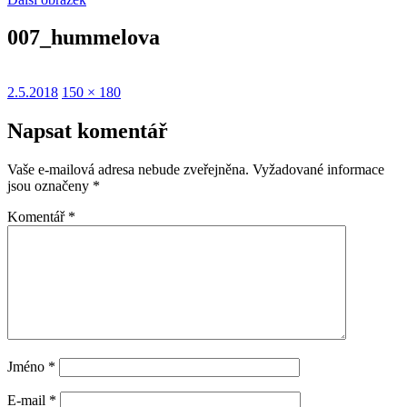
007_hummelova
Publikováno:
Původní
2.5.2018
150 × 180
velikost:
Napsat komentář
Vaše e-mailová adresa nebude zveřejněna.
Vyžadované informace
jsou označeny
*
Komentář
*
Jméno
*
E-mail
*