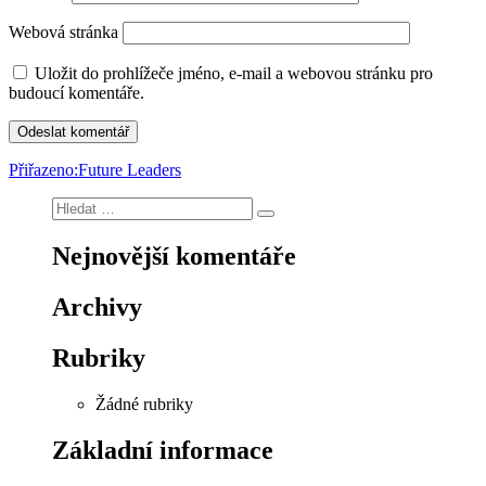
Webová stránka
Uložit do prohlížeče jméno, e-mail a webovou stránku pro
budoucí komentáře.
Navigace
Přiřazeno:
Future Leaders
pro
Hledat:
Hledání
příspěvek
Nejnovější komentáře
Archivy
Rubriky
Žádné rubriky
Základní informace