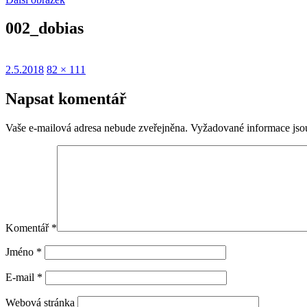
002_dobias
Publikováno:
Původní
2.5.2018
82 × 111
velikost:
Napsat komentář
Vaše e-mailová adresa nebude zveřejněna.
Vyžadované informace js
Komentář
*
Jméno
*
E-mail
*
Webová stránka