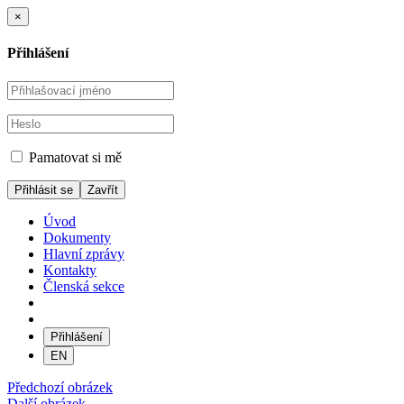
×
Přihlášení
Pamatovat si mě
Zavřít
Úvod
Dokumenty
Hlavní zprávy
Kontakty
Členská sekce
Přihlášení
EN
Předchozí obrázek
Další obrázek