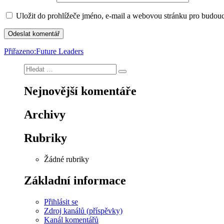
Uložit do prohlížeče jméno, e-mail a webovou stránku pro budou
Navigace
Přiřazeno:
Future Leaders
pro
Hledat:
Hledání
příspěvek
Nejnovější komentáře
Archivy
Rubriky
Žádné rubriky
Základní informace
Přihlásit se
Zdroj kanálů (příspěvky)
Kanál komentářů