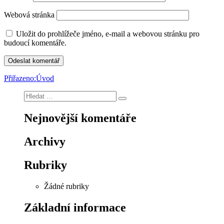
Webová stránka
Uložit do prohlížeče jméno, e-mail a webovou stránku pro
budoucí komentáře.
Navigace
Přiřazeno:
Úvod
pro
Hledat:
Hledání
příspěvek
Nejnovější komentáře
Archivy
Rubriky
Žádné rubriky
Základní informace