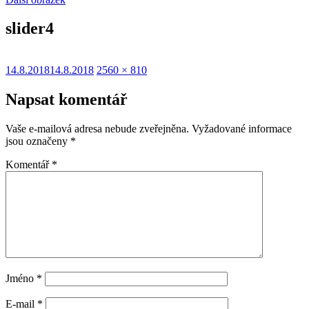
slider4
Publikováno:
Původní
14.8.2018
14.8.2018
2560 × 810
velikost:
Napsat komentář
Vaše e-mailová adresa nebude zveřejněna.
Vyžadované informace
jsou označeny
*
Komentář
*
Jméno
*
E-mail
*