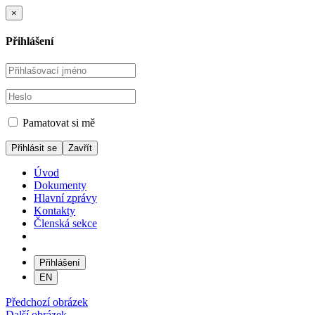
×
Přihlášení
Pamatovat si mě
Zavřít
Úvod
Dokumenty
Hlavní zprávy
Kontakty
Členská sekce
Přihlášení
EN
Předchozí obrázek
Další obrázek