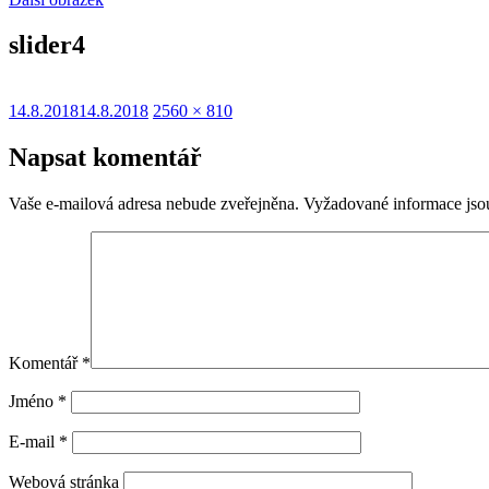
slider4
Publikováno:
Původní
14.8.2018
14.8.2018
2560 × 810
velikost:
Napsat komentář
Vaše e-mailová adresa nebude zveřejněna.
Vyžadované informace js
Komentář
*
Jméno
*
E-mail
*
Webová stránka