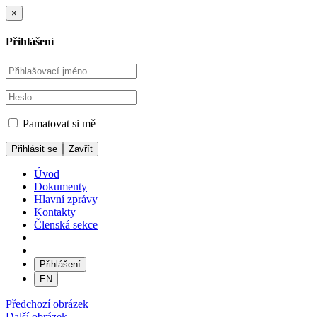
×
Přihlášení
Pamatovat si mě
Zavřít
Úvod
Dokumenty
Hlavní zprávy
Kontakty
Členská sekce
Přihlášení
EN
Předchozí obrázek
Další obrázek