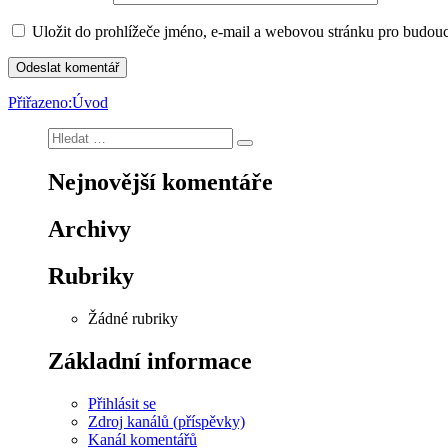
Uložit do prohlížeče jméno, e-mail a webovou stránku pro budou
Navigace
Přiřazeno:
Úvod
pro
Hledat:
Hledání
příspěvek
Nejnovější komentáře
Archivy
Rubriky
Žádné rubriky
Základní informace
Přihlásit se
Zdroj kanálů (příspěvky)
Kanál komentářů