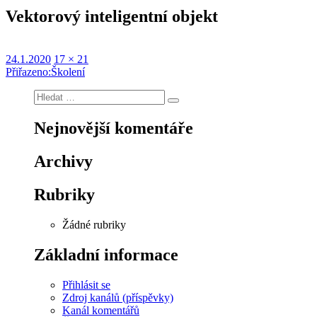
Vektorový inteligentní objekt
Publikováno:
Původní
24.1.2020
17 × 21
Navigace
velikost:
Přiřazeno:
Školení
pro
Hledat:
Hledání
příspěvek
Nejnovější komentáře
Archivy
Rubriky
Žádné rubriky
Základní informace
Přihlásit se
Zdroj kanálů (příspěvky)
Kanál komentářů