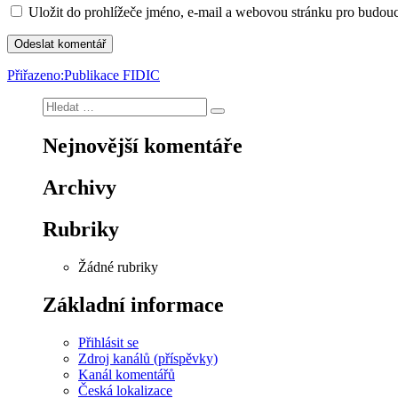
Uložit do prohlížeče jméno, e-mail a webovou stránku pro budou
Navigace
Přiřazeno:
Publikace FIDIC
pro
Hledat:
Hledání
příspěvek
Nejnovější komentáře
Archivy
Rubriky
Žádné rubriky
Základní informace
Přihlásit se
Zdroj kanálů (příspěvky)
Kanál komentářů
Česká lokalizace