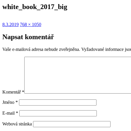
white_book_2017_big
Publikováno:
Původní
8.3.2019
768 × 1050
velikost:
Napsat komentář
Vaše e-mailová adresa nebude zveřejněna.
Vyžadované informace js
Komentář
*
Jméno
*
E-mail
*
Webová stránka