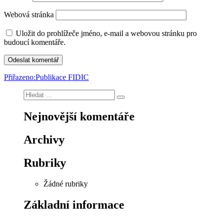
Webová stránka
Uložit do prohlížeče jméno, e-mail a webovou stránku pro
budoucí komentáře.
Navigace
Přiřazeno:
Publikace FIDIC
pro
Hledat:
Hledání
příspěvek
Nejnovější komentáře
Archivy
Rubriky
Žádné rubriky
Základní informace