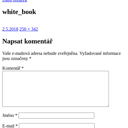
white_book
Publikováno:
Původní
2.5.2018
250 × 342
velikost:
Napsat komentář
Vaše e-mailová adresa nebude zveřejněna.
Vyžadované informace
jsou označeny
*
Komentář
*
Jméno
*
E-mail
*