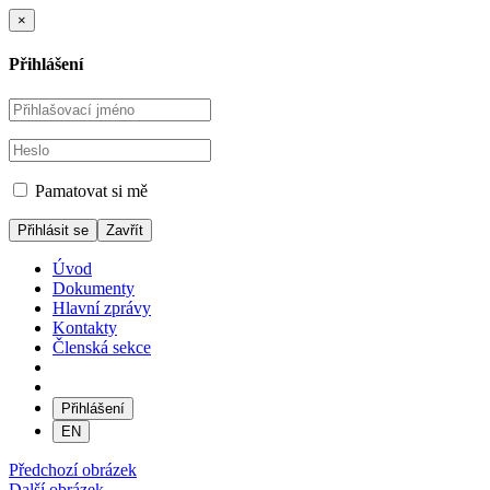
×
Přihlášení
Pamatovat si mě
Zavřít
Úvod
Dokumenty
Hlavní zprávy
Kontakty
Členská sekce
Přihlášení
EN
Předchozí obrázek
Další obrázek