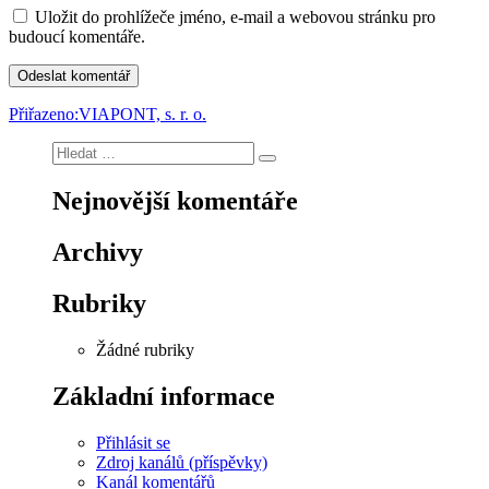
Uložit do prohlížeče jméno, e-mail a webovou stránku pro
budoucí komentáře.
Navigace
Přiřazeno:
VIAPONT, s. r. o.
pro
Hledat:
Hledání
příspěvek
Nejnovější komentáře
Archivy
Rubriky
Žádné rubriky
Základní informace
Přihlásit se
Zdroj kanálů (příspěvky)
Kanál komentářů