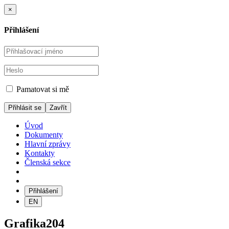
×
Přihlášení
Pamatovat si mě
Zavřít
Úvod
Dokumenty
Hlavní zprávy
Kontakty
Členská sekce
Přihlášení
EN
Grafika204