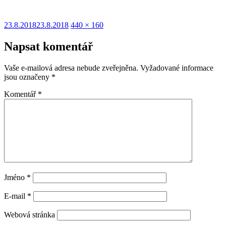
Publikováno:
Původní
23.8.2018
23.8.2018
440 × 160
velikost:
Napsat komentář
Vaše e-mailová adresa nebude zveřejněna.
Vyžadované informace
jsou označeny
*
Komentář
*
Jméno
*
E-mail
*
Webová stránka