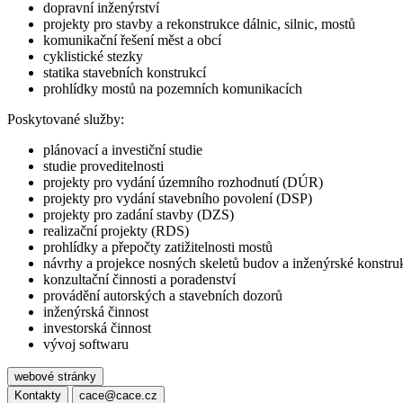
dopravní inženýrství
projekty pro stavby a rekonstrukce dálnic, silnic, mostů
komunikační řešení měst a obcí
cyklistické stezky
statika stavebních konstrukcí
prohlídky mostů na pozemních komunikacích
Poskytované služby:
plánovací a investiční studie
studie proveditelnosti
projekty pro vydání územního rozhodnutí (DÚR)
projekty pro vydání stavebního povolení (DSP)
projekty pro zadání stavby (DZS)
realizační projekty (RDS)
prohlídky a přepočty zatižitelnosti mostů
návrhy a projekce nosných skeletů budov a inženýrské konstru
konzultační činnosti a poradenství
provádění autorských a stavebních dozorů
inženýrská činnost
investorská činnost
vývoj softwaru
webové stránky
Kontakty
cace@cace.cz