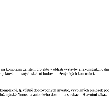
 na komplexní zajištění projektů v oblasti výstavby a rekonstrukcí dálničn
projektování nosných skeletů budov a inženýrských konstrukcí.
ty komplexně, tj. včetně doprovodných investic, vyvolaných přeložek po
 inženýrské činnosti a autorského dozoru na stavbách. Hlavními zákazn