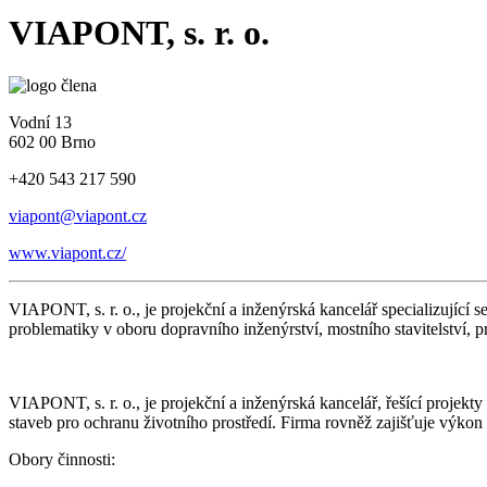
VIAPONT, s. r. o.
Vodní 13
602 00 Brno
+420 543 217 590
viapont@viapont.cz
www.viapont.cz/
VIAPONT, s. r. o., je projekční a inženýrská kancelář specializující se
problematiky v oboru dopravního inženýrství, mostního stavitelství, 
VIAPONT, s. r. o., je projekční a inženýrská kancelář, řešící projek
staveb pro ochranu životního prostředí. Firma rovněž zajišťuje výkon
Obory činnosti: