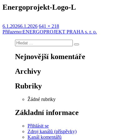
Energoprojekt-Logo-L
Publikováno:
Původní
6.1.2026
6.1.2026
641 × 218
Navigace
velikost:
Přiřazeno:
ENERGOPROJEKT PRAHA s. r. o.
pro
Hledat:
Hledání
příspěvek
Nejnovější komentáře
Archivy
Rubriky
Žádné rubriky
Základní informace
Přihlásit se
Zdroj kanálů (příspěvky)
Kanál komentářů