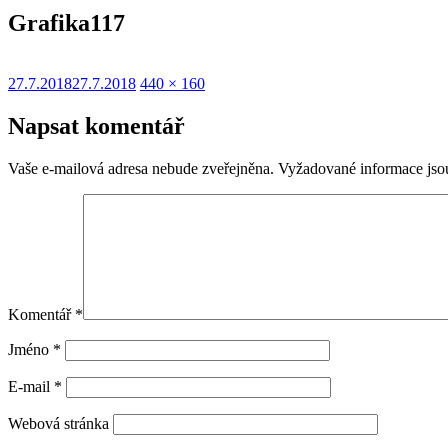
Grafika117
Publikováno:
Původní
27.7.2018
27.7.2018
440 × 160
velikost:
Napsat komentář
Vaše e-mailová adresa nebude zveřejněna.
Vyžadované informace js
Komentář
*
Jméno
*
E-mail
*
Webová stránka