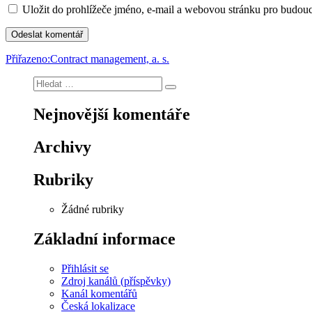
Uložit do prohlížeče jméno, e-mail a webovou stránku pro budou
Navigace
Přiřazeno:
Contract management, a. s.
pro
Hledat:
Hledání
příspěvek
Nejnovější komentáře
Archivy
Rubriky
Žádné rubriky
Základní informace
Přihlásit se
Zdroj kanálů (příspěvky)
Kanál komentářů
Česká lokalizace