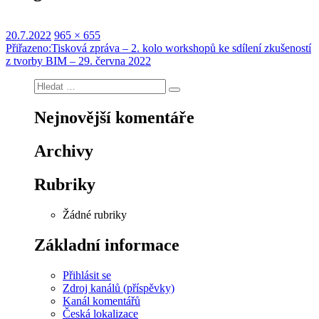
Publikováno:
Původní
20.7.2022
965 × 655
Navigace
velikost:
Přiřazeno:
Tisková zpráva – 2. kolo workshopů ke sdílení zkušeností
z tvorby BIM – 29. června 2022
pro
Hledat:
příspěvek
Hledání
Nejnovější komentáře
Archivy
Rubriky
Žádné rubriky
Základní informace
Přihlásit se
Zdroj kanálů (příspěvky)
Kanál komentářů
Česká lokalizace