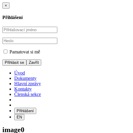
×
Přihlášení
Pamatovat si mě
Zavřít
Úvod
Dokumenty
Hlavní zprávy
Kontakty
Členská sekce
Přihlášení
EN
image0