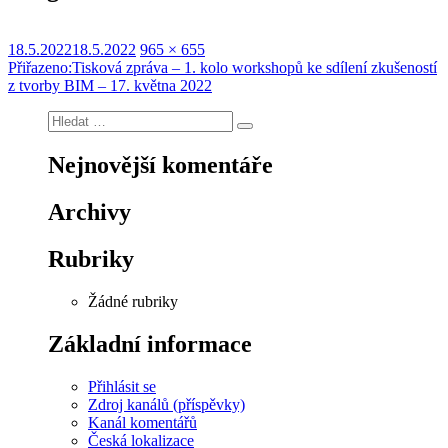
Publikováno:
Původní
18.5.2022
18.5.2022
965 × 655
Navigace
velikost:
Přiřazeno:
Tisková zpráva – 1. kolo workshopů ke sdílení zkušeností
z tvorby BIM – 17. května 2022
pro
Hledat:
příspěvek
Hledání
Nejnovější komentáře
Archivy
Rubriky
Žádné rubriky
Základní informace
Přihlásit se
Zdroj kanálů (příspěvky)
Kanál komentářů
Česká lokalizace