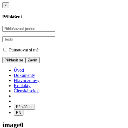
×
Přihlášení
Pamatovat si mě
Zavřít
Úvod
Dokumenty
Hlavní zprávy
Kontakty
Členská sekce
Přihlášení
EN
image0