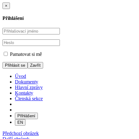
×
Přihlášení
Pamatovat si mě
Zavřít
Úvod
Dokumenty
Hlavní zprávy
Kontakty
Členská sekce
Přihlášení
EN
Předchozí obrázek
Další obrázek