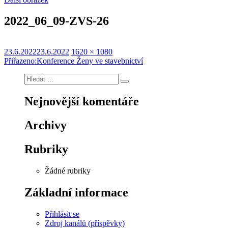
2022_06_09-ZVS-26
Publikováno:
Původní
23.6.2022
23.6.2022
1620 × 1080
Navigace
velikost:
Přiřazeno:
Konference Ženy ve stavebnictví
pro
Hledat:
Hledání
příspěvek
Nejnovější komentáře
Archivy
Rubriky
Žádné rubriky
Základní informace
Přihlásit se
Zdroj kanálů (příspěvky)