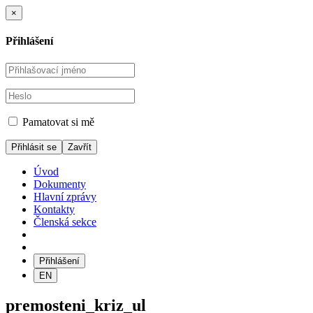
×
Přihlášení
Pamatovat si mě
Zavřít
Úvod
Dokumenty
Hlavní zprávy
Kontakty
Členská sekce
Přihlášení
EN
premosteni_kriz_ul