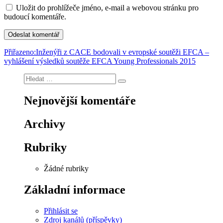
Uložit do prohlížeče jméno, e-mail a webovou stránku pro
budoucí komentáře.
Navigace
Přiřazeno:
Inženýři z CACE bodovali v evropské soutěži EFCA –
vyhlášení výsledků soutěže EFCA Young Professionals 2015
pro
Hledat:
příspěvek
Hledání
Nejnovější komentáře
Archivy
Rubriky
Žádné rubriky
Základní informace
Přihlásit se
Zdroj kanálů (příspěvky)