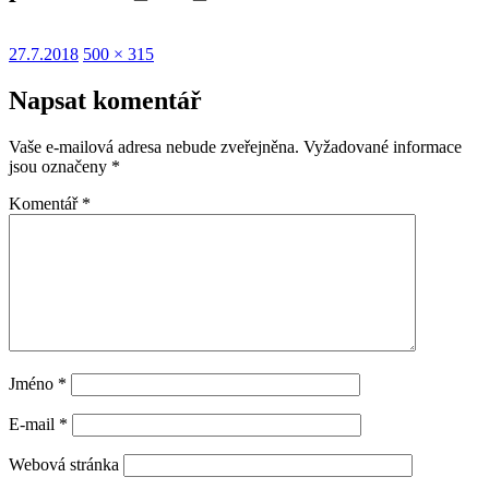
Publikováno:
Původní
27.7.2018
500 × 315
velikost:
Napsat komentář
Vaše e-mailová adresa nebude zveřejněna.
Vyžadované informace
jsou označeny
*
Komentář
*
Jméno
*
E-mail
*
Webová stránka