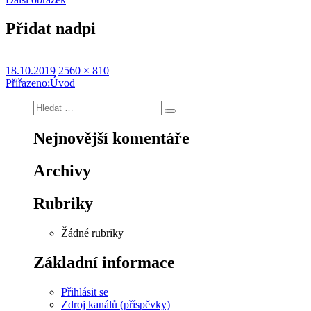
Přidat nadpi
Publikováno:
Původní
18.10.2019
2560 × 810
Navigace
velikost:
Přiřazeno:
Úvod
pro
Hledat:
Hledání
příspěvek
Nejnovější komentáře
Archivy
Rubriky
Žádné rubriky
Základní informace
Přihlásit se
Zdroj kanálů (příspěvky)