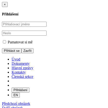
×
Přihlášení
Pamatovat si mě
Zavřít
Úvod
Dokumenty
Hlavní zprávy
Kontakty
Členská sekce
Přihlášení
EN
Předchozí obrázek
Další obrázek