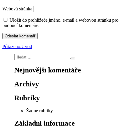
Webová stránka
Uložit do prohlížeče jméno, e-mail a webovou stránku pro
budoucí komentáře.
Navigace
Přiřazeno:
Úvod
pro
Hledat:
Hledání
příspěvek
Nejnovější komentáře
Archivy
Rubriky
Žádné rubriky
Základní informace