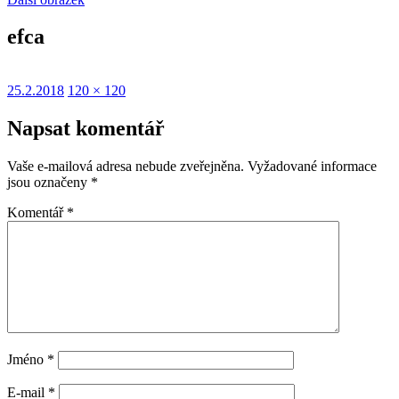
efca
Publikováno:
Původní
25.2.2018
120 × 120
velikost:
Napsat komentář
Vaše e-mailová adresa nebude zveřejněna.
Vyžadované informace
jsou označeny
*
Komentář
*
Jméno
*
E-mail
*