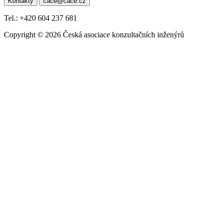
Kontakty
cace@cace.cz
pro
příspěvek
Tel.: +420 604 237 681
Copyright © 2026 Česká asociace konzultačních inženýrů