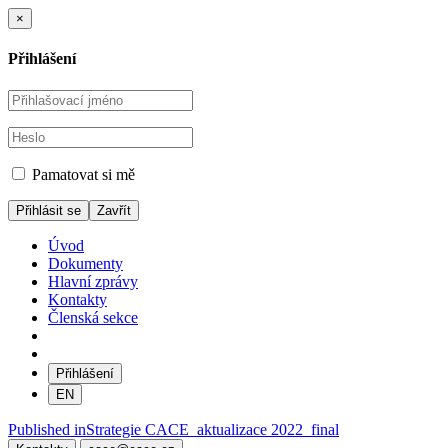
×
Přihlášení
Pamatovat si mě
Zavřít
Úvod
Dokumenty
Hlavní zprávy
Kontakty
Členská sekce
Přihlášení
EN
Navigace
Published in
Strategie CACE_aktualizace 2022_final