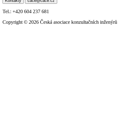
Kontakty
cace@cace.cz
pro
příspěvek
Tel.: +420 604 237 681
Copyright © 2026 Česká asociace konzultačních inženýrů