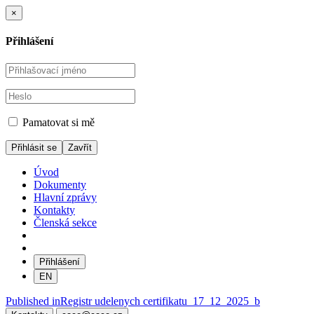
×
Přihlášení
Pamatovat si mě
Zavřít
Úvod
Dokumenty
Hlavní zprávy
Kontakty
Členská sekce
Přihlášení
EN
Navigace
Published in
Registr udelenych certifikatu_17_12_2025_b