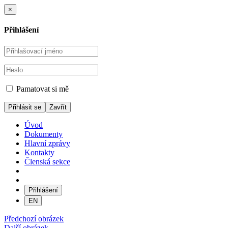
×
Přihlášení
Pamatovat si mě
Zavřít
Úvod
Dokumenty
Hlavní zprávy
Kontakty
Členská sekce
Přihlášení
EN
Předchozí obrázek
Další obrázek