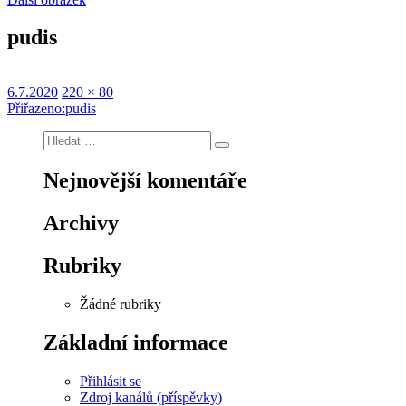
pudis
Publikováno:
Původní
6.7.2020
220 × 80
Navigace
velikost:
Přiřazeno:
pudis
pro
Hledat:
Hledání
příspěvek
Nejnovější komentáře
Archivy
Rubriky
Žádné rubriky
Základní informace
Přihlásit se
Zdroj kanálů (příspěvky)