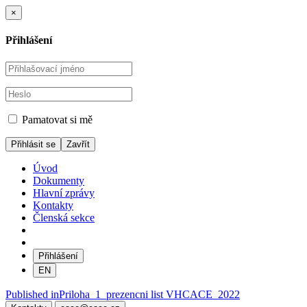
×
Přihlášení
Pamatovat si mě
Zavřít
Úvod
Dokumenty
Hlavní zprávy
Kontakty
Členská sekce
Přihlášení
EN
Navigace
Published in
Priloha_1_prezencni list VHCACE_2022