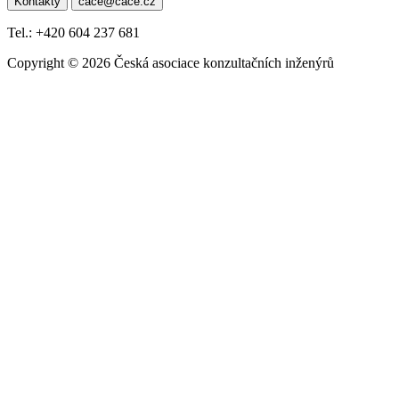
Kontakty
cace@cace.cz
pro
příspěvek
Tel.: +420 604 237 681
Copyright © 2026 Česká asociace konzultačních inženýrů