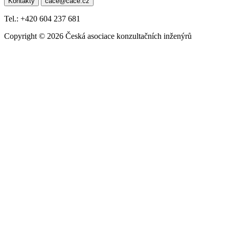
Kontakty
cace@cace.cz
pro
příspěvek
Tel.: +420 604 237 681
Copyright © 2026 Česká asociace konzultačních inženýrů