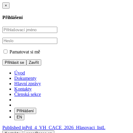
×
Přihlášení
Pamatovat si mě
Zavřít
Úvod
Dokumenty
Hlavní zprávy
Kontakty
Členská sekce
Přihlášení
EN
Navigace
Published in
Pril_4_VH_CACE_2026_Hlasovaci_listL