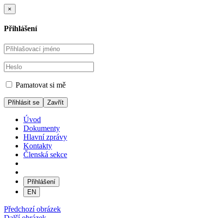
×
Přihlášení
Pamatovat si mě
Zavřít
Úvod
Dokumenty
Hlavní zprávy
Kontakty
Členská sekce
Přihlášení
EN
Předchozí obrázek
Další obrázek