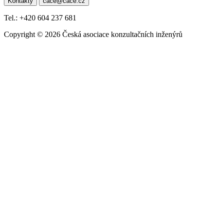
Kontakty
cace@cace.cz
pro
příspěvek
Tel.: +420 604 237 681
Copyright © 2026 Česká asociace konzultačních inženýrů