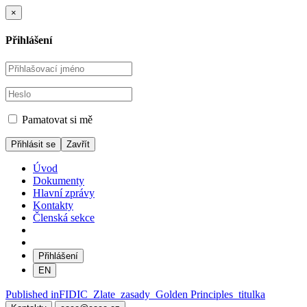
×
Přihlášení
Pamatovat si mě
Zavřít
Úvod
Dokumenty
Hlavní zprávy
Kontakty
Členská sekce
Přihlášení
EN
Navigace
Published in
FIDIC_Zlate_zasady_Golden Principles_titulka