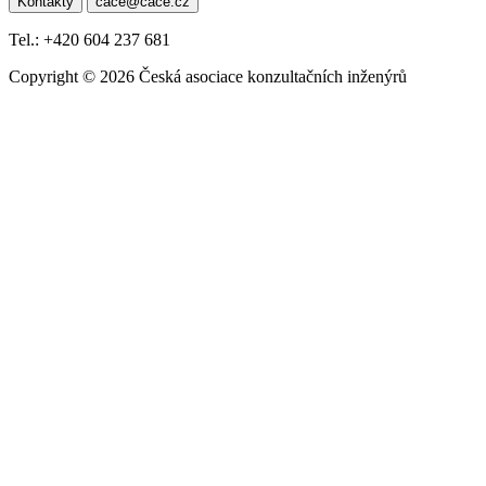
Kontakty
cace@cace.cz
pro
příspěvek
Tel.: +420 604 237 681
Copyright © 2026 Česká asociace konzultačních inženýrů