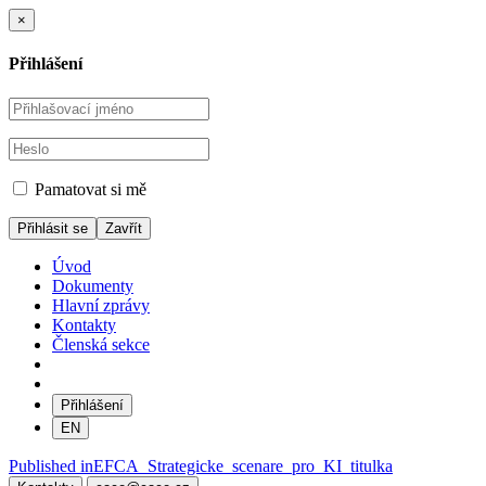
×
Přihlášení
Pamatovat si mě
Zavřít
Úvod
Dokumenty
Hlavní zprávy
Kontakty
Členská sekce
Přihlášení
EN
Navigace
Published in
EFCA_Strategicke_scenare_pro_KI_titulka