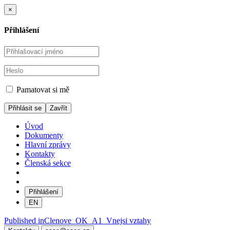
×
Přihlášení
Pamatovat si mě
Zavřít
Úvod
Dokumenty
Hlavní zprávy
Kontakty
Členská sekce
Přihlášení
EN
Navigace
Published in
Clenove_OK_A1_Vnejsi vztahy