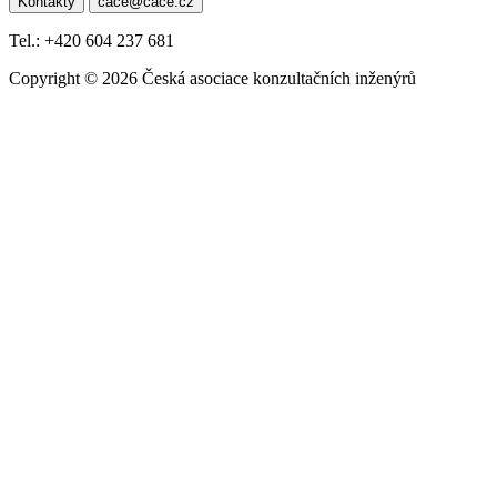
Kontakty
cace@cace.cz
pro
příspěvek
Tel.: +420 604 237 681
Copyright © 2026 Česká asociace konzultačních inženýrů