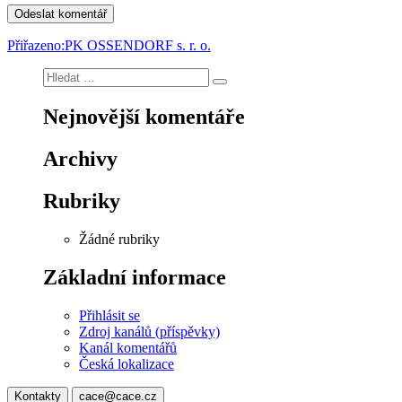
Navigace
Přiřazeno:
PK OSSENDORF s. r. o.
pro
Hledat:
Hledání
příspěvek
Nejnovější komentáře
Archivy
Rubriky
Žádné rubriky
Základní informace
Přihlásit se
Zdroj kanálů (příspěvky)
Kanál komentářů
Česká lokalizace
Kontakty
cace@cace.cz