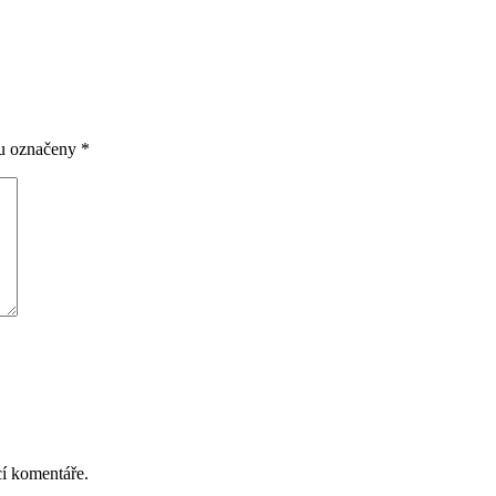
ou označeny
*
cí komentáře.