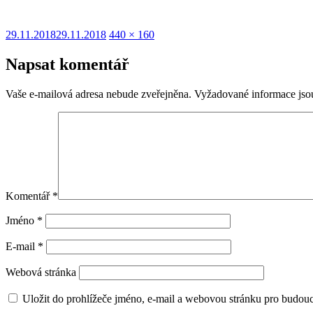
Publikováno:
Původní
29.11.2018
29.11.2018
440 × 160
velikost:
Napsat komentář
Vaše e-mailová adresa nebude zveřejněna.
Vyžadované informace js
Komentář
*
Jméno
*
E-mail
*
Webová stránka
Uložit do prohlížeče jméno, e-mail a webovou stránku pro budou