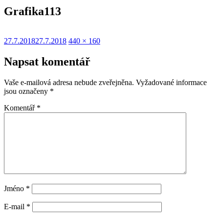
Grafika113
Publikováno:
Původní
27.7.2018
27.7.2018
440 × 160
velikost:
Napsat komentář
Vaše e-mailová adresa nebude zveřejněna.
Vyžadované informace
jsou označeny
*
Komentář
*
Jméno
*
E-mail
*