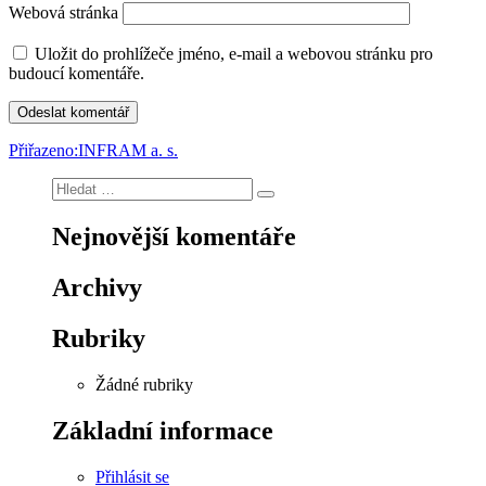
Webová stránka
Uložit do prohlížeče jméno, e-mail a webovou stránku pro
budoucí komentáře.
Navigace
Přiřazeno:
INFRAM a. s.
pro
Hledat:
Hledání
příspěvek
Nejnovější komentáře
Archivy
Rubriky
Žádné rubriky
Základní informace
Přihlásit se