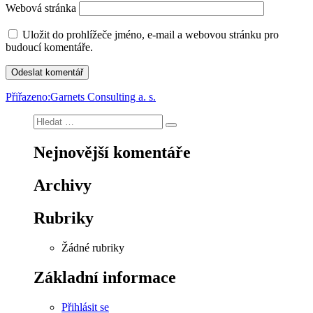
Webová stránka
Uložit do prohlížeče jméno, e-mail a webovou stránku pro
budoucí komentáře.
Navigace
Přiřazeno:
Garnets Consulting a. s.
pro
Hledat:
Hledání
příspěvek
Nejnovější komentáře
Archivy
Rubriky
Žádné rubriky
Základní informace
Přihlásit se