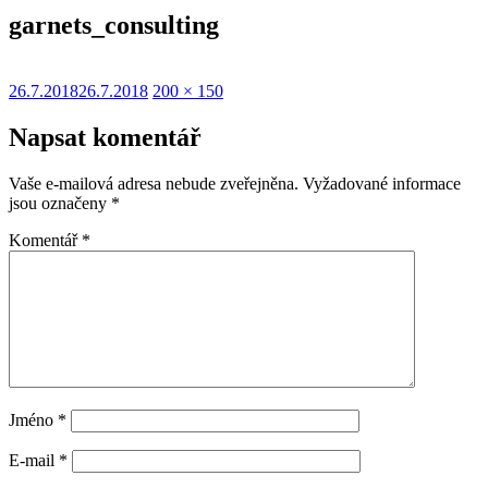
garnets_consulting
Publikováno:
Původní
26.7.2018
26.7.2018
200 × 150
velikost:
Napsat komentář
Vaše e-mailová adresa nebude zveřejněna.
Vyžadované informace
jsou označeny
*
Komentář
*
Jméno
*
E-mail
*