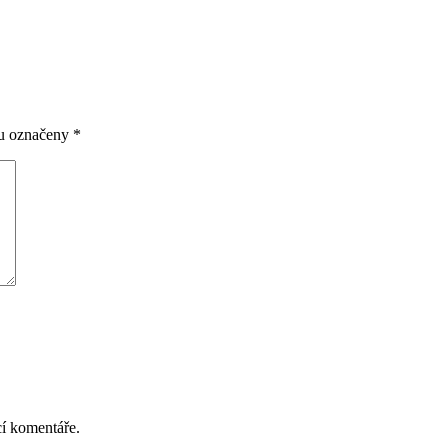
ou označeny
*
cí komentáře.