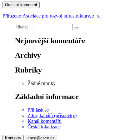
Navigace
Přiřazeno:
Asociace pro rozvoj infrastruktury, z. s.
pro
Hledat:
Hledání
příspěvek
Nejnovější komentáře
Archivy
Rubriky
Žádné rubriky
Základní informace
Přihlásit se
Zdroj kanálů (příspěvky)
Kanál komentářů
Česká lokalizace
Kontakty
cace@cace.cz