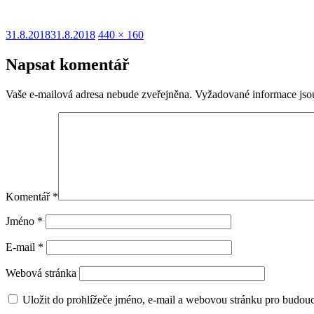
Publikováno:
Původní
31.8.2018
31.8.2018
440 × 160
velikost:
Napsat komentář
Vaše e-mailová adresa nebude zveřejněna.
Vyžadované informace js
Komentář
*
Jméno
*
E-mail
*
Webová stránka
Uložit do prohlížeče jméno, e-mail a webovou stránku pro budou