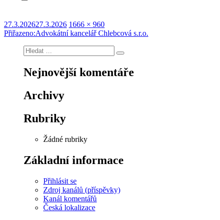
Publikováno:
Původní
27.3.2026
27.3.2026
1666 × 960
Navigace
velikost:
Přiřazeno:
Advokátní kancelář Chlebcová s.r.o.
pro
Hledat:
Hledání
příspěvek
Nejnovější komentáře
Archivy
Rubriky
Žádné rubriky
Základní informace
Přihlásit se
Zdroj kanálů (příspěvky)
Kanál komentářů
Česká lokalizace