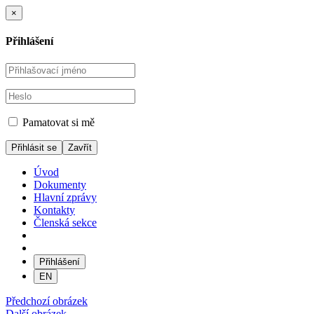
×
Přihlášení
Pamatovat si mě
Zavřít
Úvod
Dokumenty
Hlavní zprávy
Kontakty
Členská sekce
Přihlášení
EN
Předchozí obrázek
Další obrázek