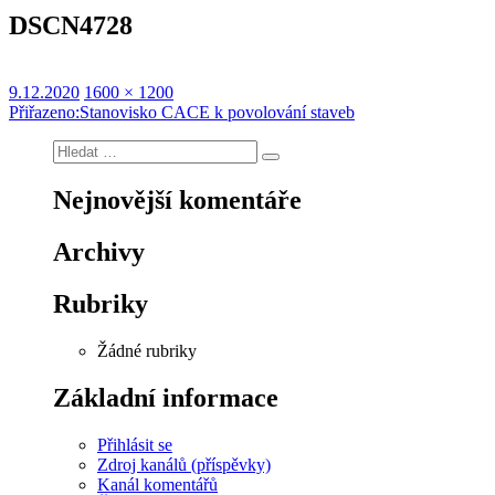
DSCN4728
Publikováno:
Původní
9.12.2020
1600 × 1200
Navigace
velikost:
Přiřazeno:
Stanovisko CACE k povolování staveb
pro
Hledat:
Hledání
příspěvek
Nejnovější komentáře
Archivy
Rubriky
Žádné rubriky
Základní informace
Přihlásit se
Zdroj kanálů (příspěvky)
Kanál komentářů