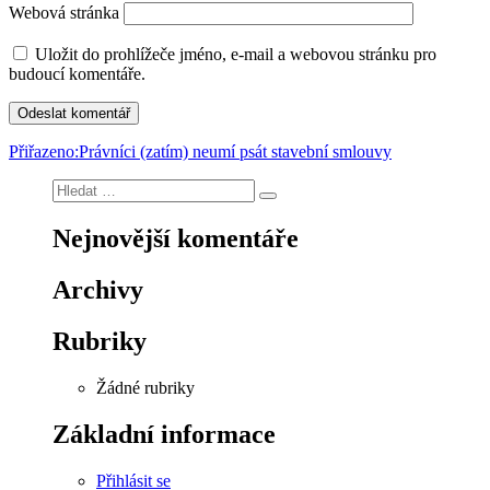
Webová stránka
Uložit do prohlížeče jméno, e-mail a webovou stránku pro
budoucí komentáře.
Navigace
Přiřazeno:
Právníci (zatím) neumí psát stavební smlouvy
pro
Hledat:
Hledání
příspěvek
Nejnovější komentáře
Archivy
Rubriky
Žádné rubriky
Základní informace
Přihlásit se