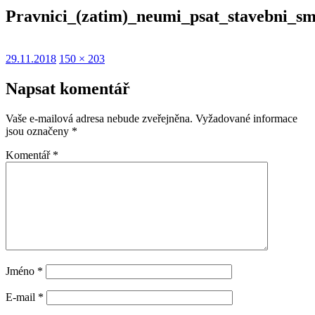
Pravnici_(zatim)_neumi_psat_stavebni_s
Publikováno:
Původní
29.11.2018
150 × 203
velikost:
Napsat komentář
Vaše e-mailová adresa nebude zveřejněna.
Vyžadované informace
jsou označeny
*
Komentář
*
Jméno
*
E-mail
*