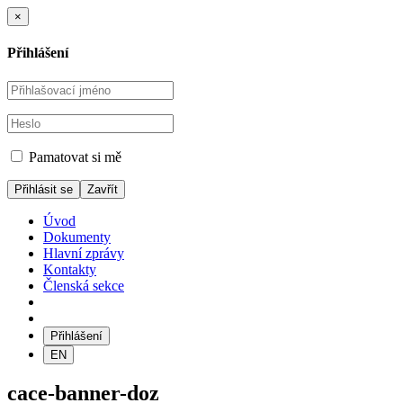
×
Přihlášení
Pamatovat si mě
Zavřít
Úvod
Dokumenty
Hlavní zprávy
Kontakty
Členská sekce
Přihlášení
EN
cace-banner-doz