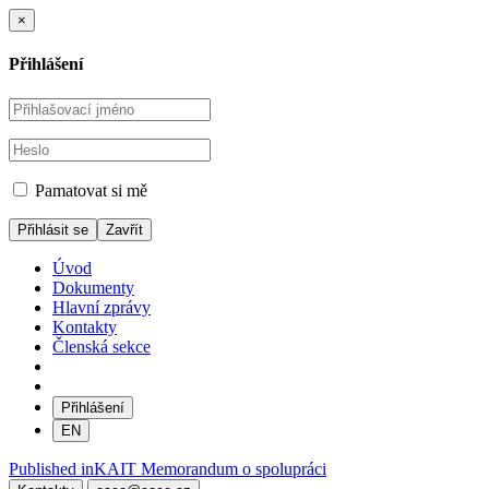
×
Přihlášení
Pamatovat si mě
Zavřít
Úvod
Dokumenty
Hlavní zprávy
Kontakty
Členská sekce
Přihlášení
EN
Navigace
Published in
KAIT Memorandum o spolupráci