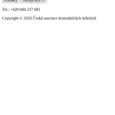
Kontakty
cace@cace.cz
pro
příspěvek
Tel.: +420 604 237 681
Copyright © 2026 Česká asociace konzultačních inženýrů