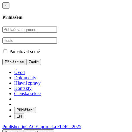
×
Přihlášení
Pamatovat si mě
Zavřít
Úvod
Dokumenty
Hlavní zprávy
Kontakty
Členská sekce
Přihlášení
EN
Navigace
Published in
CACE_prirucka FIDIC_2025