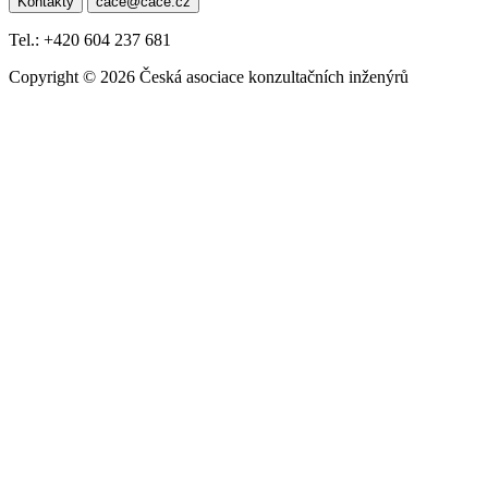
Kontakty
cace@cace.cz
pro
příspěvek
Tel.: +420 604 237 681
Copyright © 2026 Česká asociace konzultačních inženýrů