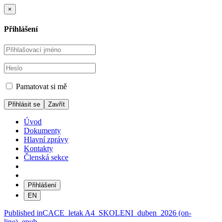
×
Přihlášení
Pamatovat si mě
Zavřít
Úvod
Dokumenty
Hlavní zprávy
Kontakty
Členská sekce
Přihlášení
EN
Navigace
Published in
CACE_letak A4_SKOLENI_duben_2026 (on-
line)_epub