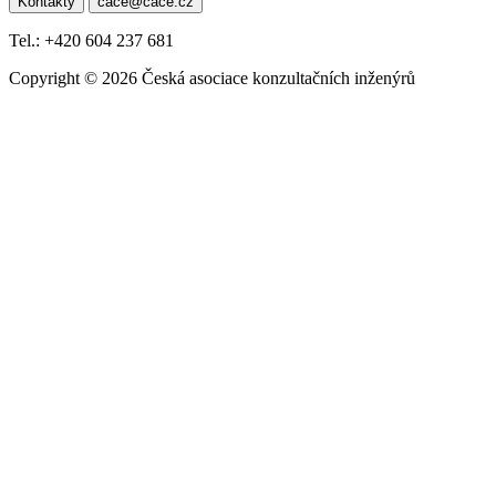
Kontakty
cace@cace.cz
pro
příspěvek
Tel.: +420 604 237 681
Copyright © 2026 Česká asociace konzultačních inženýrů