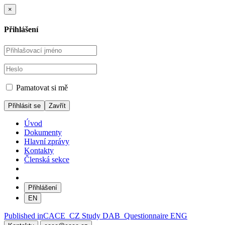
×
Přihlášení
Pamatovat si mě
Zavřít
Úvod
Dokumenty
Hlavní zprávy
Kontakty
Členská sekce
Přihlášení
EN
Navigace
Published in
CACE_CZ Study DAB_Questionnaire ENG