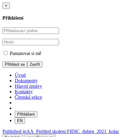
×
Přihlášení
Pamatovat si mě
Zavřít
Úvod
Dokumenty
Hlavní zprávy
Kontakty
Členská sekce
Přihlášení
EN
Navigace
Published in
AA_Prehled skoleni FIDIC_duben_2021_kolac