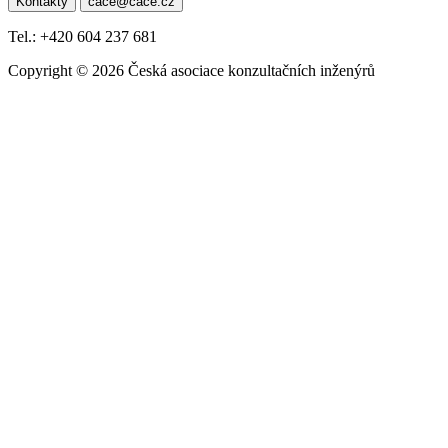
Kontakty
cace@cace.cz
pro
příspěvek
Tel.: +420 604 237 681
Copyright © 2026 Česká asociace konzultačních inženýrů