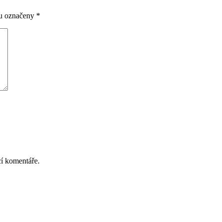
ou označeny
*
cí komentáře.