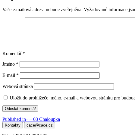
Vaše e-mailová adresa nebude zveřejněna.
Vyžadované informace js
Komentář
*
Jméno
*
E-mail
*
Webová stránka
Uložit do prohlížeče jméno, e-mail a webovou stránku pro budou
Navigace
Published in
– – 03 Chaloupka
Kontakty
cace@cace.cz
pro