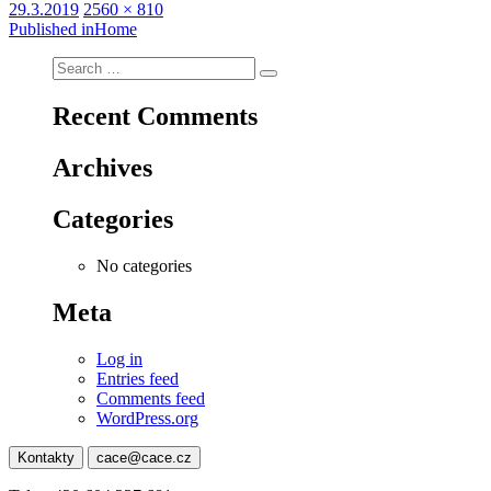
Posted
Full
29.3.2019
2560 × 810
on
Post
size
Published in
Home
navigation
Search
Search
for:
Recent Comments
Archives
Categories
No categories
Meta
Log in
Entries feed
Comments feed
WordPress.org
Kontakty
cace@cace.cz