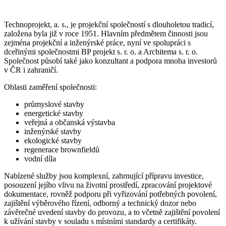
Technoprojekt, a. s., je projekční společností s dlouholetou tradicí,
založena byla již v roce 1951. Hlavním předmětem činnosti jsou
zejména projekční a inženýrské práce, nyní ve spolupráci s
dceřinými společnostmi BP projekt s. r. o. a Architema s. r. o.
Společnost působí také jako konzultant a podpora mnoha investorů
v ČR i zahraničí.
Oblasti zaměření společnosti:
průmyslové stavby
energetické stavby
veřejná a občanská výstavba
inženýrské stavby
ekologické stavby
regenerace brownfieldů
vodní díla
Nabízené služby jsou komplexní, zahrnující přípravu investice,
posouzení jejího vlivu na životní prostředí, zpracování projektové
dokumentace, rovněž podporu při vyřizování potřebných povolení,
zajištění výběrového řízení, odborný a technický dozor nebo
závěrečné uvedení stavby do provozu, a to včetně zajištění povolení
k užívání stavby v souladu s místními standardy a certifikáty.