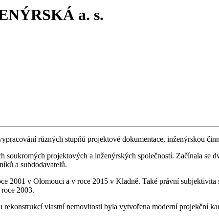
NÝRSKÁ a. s.
vání různých stupňů projektové dokumentace, inženýrskou činnost 
ch soukromých projektových a inženýrských společností. Začínala se 
níků a subdodavatelů.
v roce 2001 v Olomouci a v roce 2015 v Kladně. Také právní subjektivita 
 roce 2003.
u rekonstrukcí vlastní nemovitosti byla vytvořena moderní projekční 