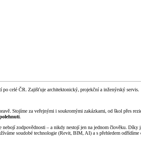
stí po celé ČR. Zajišťuje architektonický, projekční a inženýrský servis.
í Moravě. Stojíme za veřejnými i soukromými zakázkami, od škol přes r
polehnutí
.
se nebojí zodpovědnosti – a nikdy nestojí jen na jednom člověku. Díky
váme soudobé technologie (Revit, BIM, AI) a s přehledem odřídíme cel