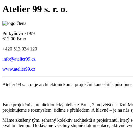
Atelier 99 s. r. o.
Purkyňova 71/99
612 00 Brno
+420 513 034 120
info@atelier99.cz
www.atelier99.cz
Atelier 99 s. r. o. je architektonickou a projekční kanceláří s působno
Jsme projekční a architektonický atelier z Brna, 2. největší na Jižn
projektujeme s rozmyslem, řídíme s přehledem. A hlavně – je na nás
s
Máme zkušený tým, sehraný kolektiv architektů a projektantů, který 
kvalitu i tempo. Dodáváme všechny stupně dokumentace, aktivně využí