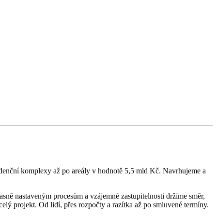
ezidenční komplexy až po areály v hodnotě 5,5 mld Kč. Navrhujeme a
 jasně nastaveným procesům a vzájemné zastupitelnosti držíme směr,
ý projekt. Od lidí, přes rozpočty a razítka až po smluvené termíny.