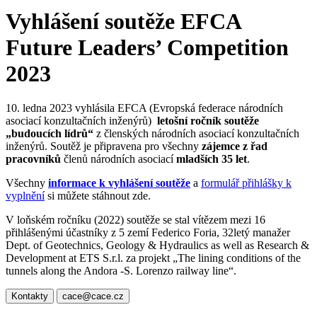
Vyhlášení soutěže EFCA
Future Leaders’ Competition
2023
10. ledna 2023 vyhlásila EFCA (Evropská federace národních
asociací konzultačních inženýrů)
letošní ročník soutěže
„budoucích lídrů“
z členských národních asociací konzultačních
inženýrů. Soutěž je připravena pro všechny
zájemce z řad
pracovníků
členů národních asociací
mladších 35 let
.
Všechny
informace k vyhlášení soutěže
a
formulář přihlášky k
vyplnění
si můžete stáhnout zde.
V loňském ročníku (2022) soutěže se stal vítězem mezi 16
přihlášenými účastníky z 5 zemí Federico Foria, 32letý manažer
Dept. of Geotechnics, Geology & Hydraulics as well as Research &
Development at ETS S.r.l. za projekt „The lining conditions of the
tunnels along the Andora -S. Lorenzo railway line“.
Kontakty
cace@cace.cz