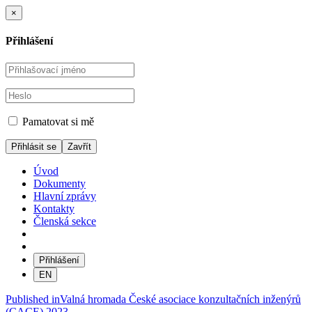
×
Přihlášení
Pamatovat si mě
Zavřít
Úvod
Dokumenty
Hlavní zprávy
Kontakty
Členská sekce
Přihlášení
EN
Navigace
Published in
Valná hromada České asociace konzultačních inženýrů
(CACE) 2023